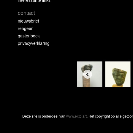
interessante links
contact
nieuwsbrief
reageer
gastenboek
privacyverklaring
Deze site is onderdeel van
www.exto.art
. Het copyright op alle geto