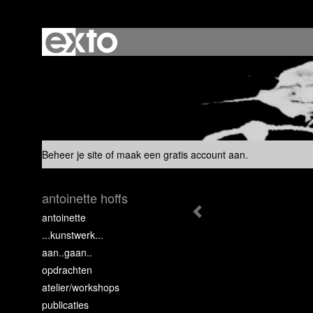
Beheer je site
of
maak een gratis account aan
.
antoinette hoffs
antoinette
...kunstwerk...
aan..gaan..
opdrachten
atelier/workshops
publicaties