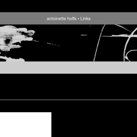
antoinette hoffs
Links