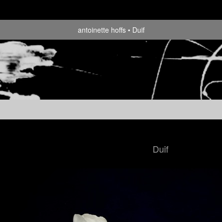
antoinette hoffs
Duif
Duif