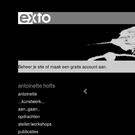
Beheer je site
of
maak een gratis account aan
.
antoinette hoffs
antoinette
...kunstwerk...
aan..gaan..
opdrachten
atelier/workshops
publicaties