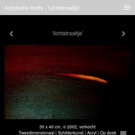
Antoinette Hoffs - 'lichtstraaltje'
Tog
navi
'lichtstraaltje'
30 x 40 cm, © 2002, verkocht
Tweedimensionaal | Schilderkunst | Acryl | Op doek